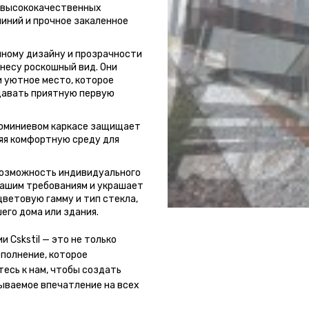
з высококачественных
миний и прочное закаленное
чному дизайну и прозрачности
несу роскошный вид. Они
 уютное место, которое
давать приятную первую
люминиевом каркасе защищает
ляя комфортную среду для
возможность индивидуального
вашим требованиям и украшает
цветовую гамму и тип стекла,
его дома или здания.
 Cskstil — это не только
ополнение, которое
есь к нам, чтобы создать
ываемое впечатление на всех